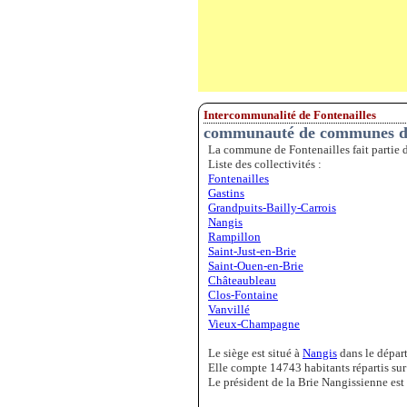
Intercommunalité de Fontenailles
communauté de communes de 
La commune de Fontenailles fait partie
Liste des collectivités :
Fontenailles
Gastins
Grandpuits-Bailly-Carrois
Nangis
Rampillon
Saint-Just-en-Brie
Saint-Ouen-en-Brie
Châteaubleau
Clos-Fontaine
Vanvillé
Vieux-Champagne
Le siège est situé à
Nangis
dans le dépar
Elle compte 14743 habitants répartis su
Le président de la Brie Nangissienne est