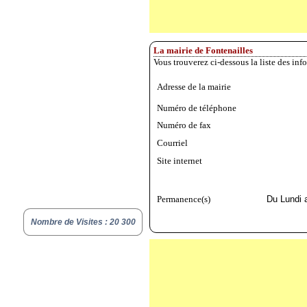
La mairie de Fontenailles
Vous trouverez ci-dessous la liste des inf
Adresse de la mairie
Numéro de téléphone
Numéro de fax
Courriel
Site internet
Permanence(s)
Du Lundi 
Nombre de Visites : 20 300