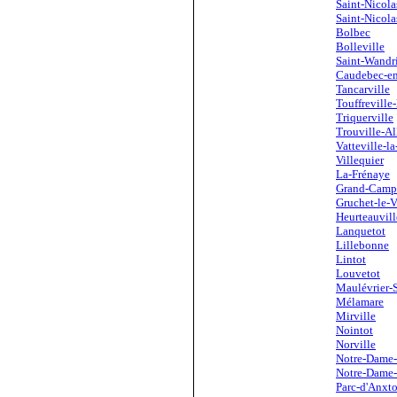
Saint-Nicola
Saint-Nicola
Bolbec
Bolleville
Saint-Wandr
Caudebec-e
Tancarville
Touffreville
Triquerville
Trouville-Al
Vatteville-l
Villequier
La-Frénaye
Grand-Camp
Gruchet-le-V
Heurteauvill
Lanquetot
Lillebonne
Lintot
Louvetot
Maulévrier-S
Mélamare
Mirville
Nointot
Norville
Notre-Dame-
Notre-Dame
Parc-d'Anxto