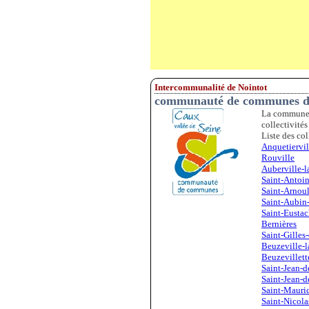
Intercommunalité de Nointot
communauté de communes de
La commune 
collectivités
Liste des col
Anquetiervil
Rouville
Auberville-
Saint-Antoin
Saint-Arnoul
Saint-Aubin
Saint-Eustac
Bernières
Saint-Gilles
Beuzeville-l
Beuzevillett
Saint-Jean-d
Saint-Jean-d
Saint-Mauric
Saint-Nicola