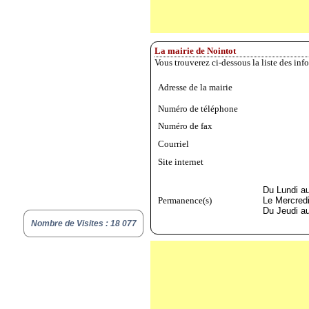
La mairie de Nointot
Vous trouverez ci-dessous la liste des inf
Adresse de la mairie
Numéro de téléphone
Numéro de fax
Courriel
Site internet
Du Lundi au
Permanence(s)
Le Mercredi
Du Jeudi au
Nombre de Visites : 18 077