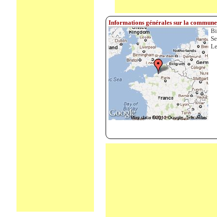
Informations générales sur la commune 
Bi
Se
Le