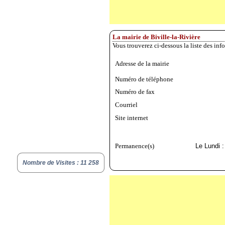
La mairie de Biville-la-Rivière
Vous trouverez ci-dessous la liste des inf
Adresse de la mairie
Numéro de téléphone
Numéro de fax
Courriel
Site internet
Permanence(s)
Le Lundi 
Nombre de Visites : 11 258