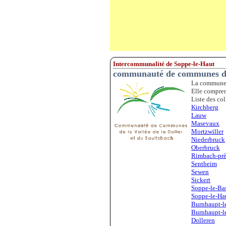
Intercommunalité de Soppe-le-Haut
communauté de communes de 
La commune d
Elle compren
Liste des col
Kirchberg
Lauw
Masevaux
Mortzwiller
Niederbruck
Oberbruck
Rimbach-pr
Sentheim
Sewen
Sickert
Soppe-le-Ba
Soppe-le-Ha
Burnhaupt-l
Burnhaupt-l
Dolleren