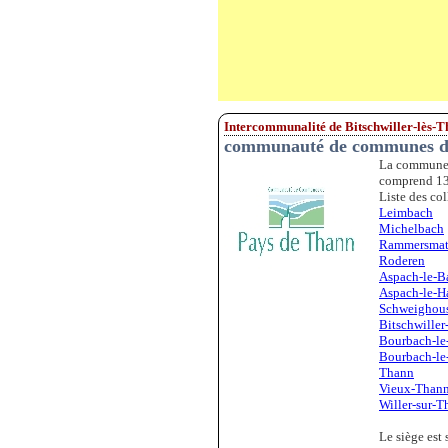
Intercommunalité de Bitschwiller-lès-
communauté de communes d
La commune d
comprend 13 
Liste des col
Leimbach
Michelbach
Rammersmat
Roderen
Aspach-le-B
Aspach-le-H
Schweighou
Bitschwiller
Bourbach-le
Bourbach-le
Thann
Vieux-Than
Willer-sur-T
Le siège est 