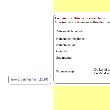
La mairie de Bitschwiller-lès-Thann
Vous trouverez ci-dessous la liste des inf
Adresse de la mairie
Numéro de téléphone
Numéro de fax
Courriel
Site internet
Du Lundi a
Permanence(s)
Le Vendred
Nombre de Visites : 22 243