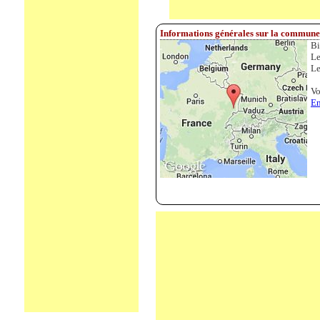
Informations générales sur la commune 
Bi
Le
Le
Vo
En