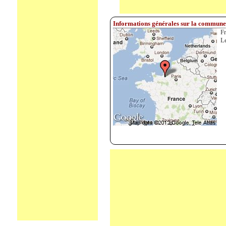
Informations générales sur la commune
F
L