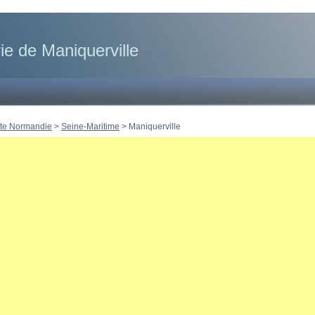
ie de Maniquerville
te Normandie
>
Seine-Maritime
>
Maniquerville