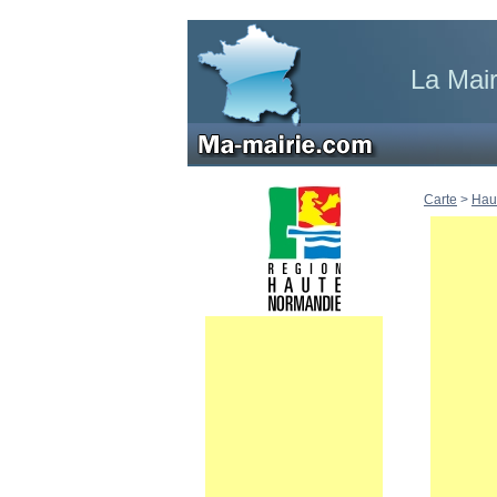
La Mair
Carte
>
Hau