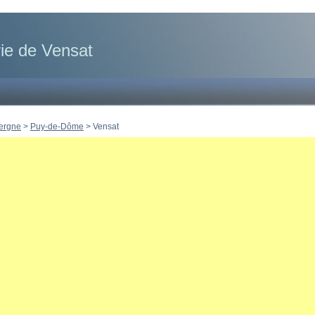
ie de Vensat
ergne
>
Puy-de-Dôme
>
Vensat