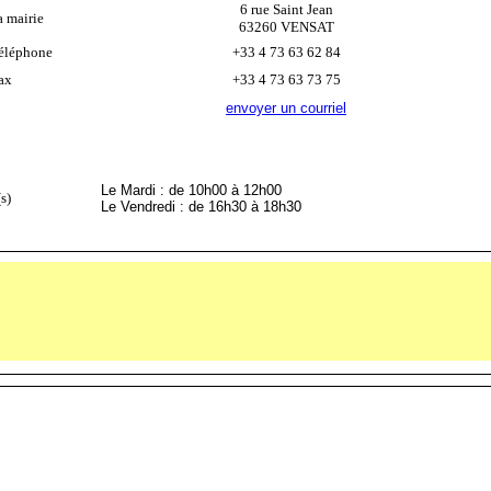
6 rue Saint Jean
a mairie
63260 VENSAT
éléphone
+33 4 73 63 62 84
ax
+33 4 73 63 73 75
envoyer un courriel
Le Mardi : de 10h00 à 12h00
s)
Le Vendredi : de 16h30 à 18h30