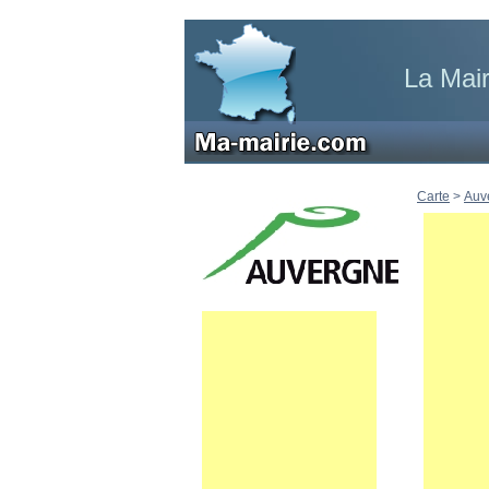
La Mair
Carte
>
Auv