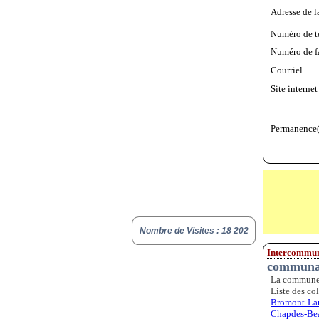
Adresse de l
Numéro de t
Numéro de f
Courriel
Site internet
Permanence(
Nombre de Visites : 18 202
Intercommun
communau
La commune 
Liste des col
Bromont-La
Chapdes-Bea