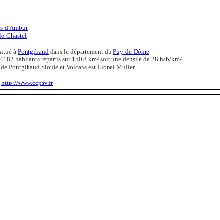
es-d'Ambur
-le-Chastel
situé à
Pontgibaud
dans le département du
Puy-de-Dôme
4182 habitants répartis sur 150.8 km² soit une densité de 28 hab/km².
 de Pontgibaud Sioule et Volcans est Lionel Muller.
:
http://www.ccpsv.fr