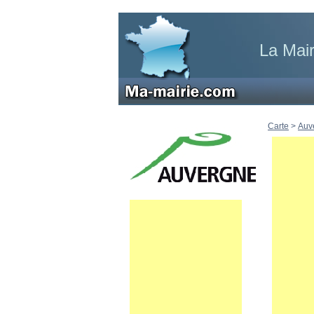
La Mai
Carte
>
Auv