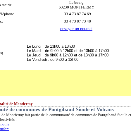
Le bourg
a mairie
63230 MONTFERMY
éléphone
+33 4 73 87 74 69
ax
+33 4 73 87 73 48
envoyer un courriel
Le Lundi : de 13h00 à 18h30
Le Mardi : de 9h00 à 12h00 et de 13h00 à 17h00
s)
Le Jeudi : de 9h00 à 12h00 et de 13h00 à 17h00
Le Vendredi : de 9h00 à 12h00
alité de Montfermy
té de communes de Pontgibaud Sioule et Volcans
de Montfermy fait partie de la communauté de communes de Pontgibaud Sioule et V
lectivités :
mothe
ufort