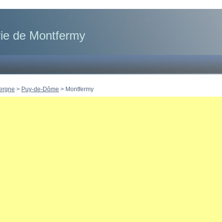
rie de Montfermy
ergne
>
Puy-de-Dôme
>
Montfermy