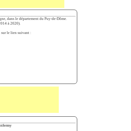
gne, dans le département du Puy-de-Dôme.
2014 à 2020).
sur le lien suivant :
ontfermy