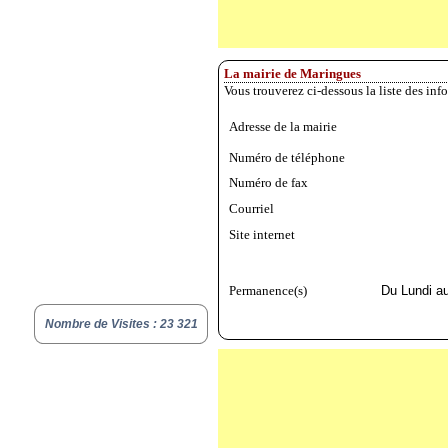
La mairie de Maringues
Vous trouverez ci-dessous la liste des in
Adresse de la mairie
Numéro de téléphone
Numéro de fax
Courriel
Site internet
Permanence(s)
Du Lundi au
Nombre de Visites : 23 321