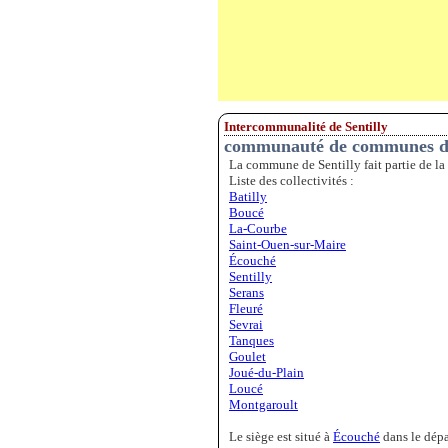
Intercommunalité de Sentilly
communauté de communes d
La commune de Sentilly fait partie de 
Liste des collectivités :
Batilly
Boucé
La-Courbe
Saint-Ouen-sur-Maire
Écouché
Sentilly
Serans
Fleuré
Sevrai
Tanques
Goulet
Joué-du-Plain
Loucé
Montgaroult
Le siège est situé à
Écouché
dans le dépa