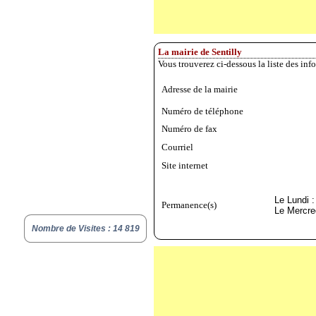
La mairie de Sentilly
Vous trouverez ci-dessous la liste des inf
Adresse de la mairie
Numéro de téléphone
Numéro de fax
Courriel
Site internet
Le Lundi 
Permanence(s)
Le Mercre
Nombre de Visites : 14 819