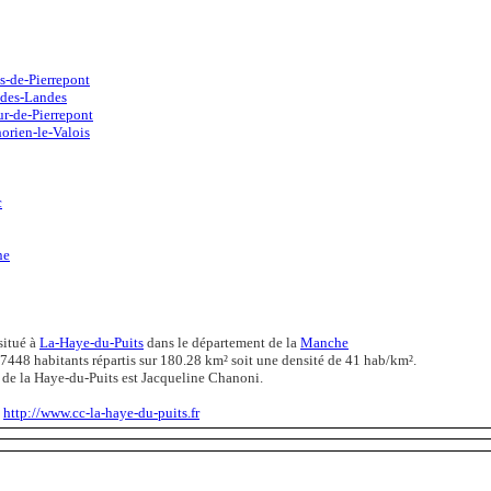
s-de-Pierrepont
des-Landes
r-de-Pierrepont
orien-le-Valois
c
ne
situé à
La-Haye-du-Puits
dans le département de la
Manche
7448 habitants répartis sur 180.28 km² soit une densité de 41 hab/km².
 de la Haye-du-Puits est Jacqueline Chanoni.
:
http://www.cc-la-haye-du-puits.fr