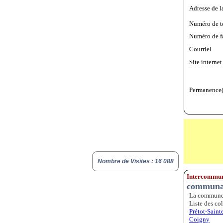
Adresse de l
Numéro de t
Numéro de f
Courriel
Site internet
Permanence(
Nombre de Visites : 16 088
Intercommuna
communau
La commune d
Liste des col
Prétot-Sain
Coigny