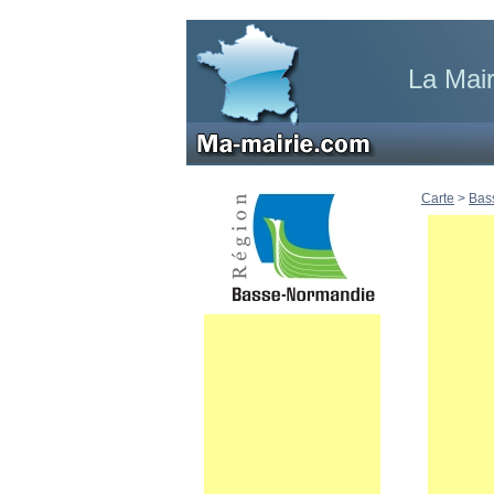
La Mair
Carte
>
Bas