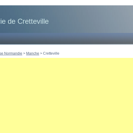
ie de Cretteville
se Normandie
>
Manche
>
Cretteville