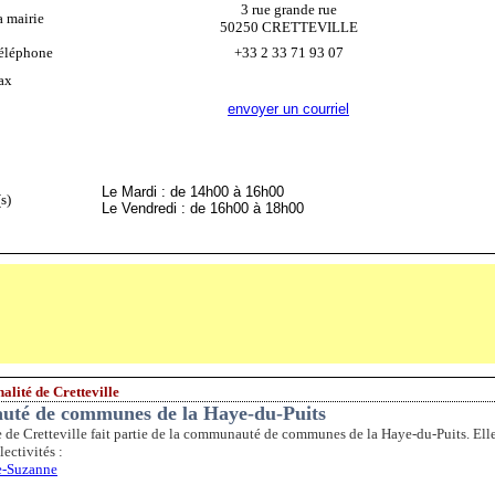
3 rue grande rue
a mairie
50250 CRETTEVILLE
éléphone
+33 2 33 71 93 07
ax
envoyer un courriel
Le Mardi : de 14h00 à 16h00
s)
Le Vendredi : de 16h00 à 18h00
lité de Cretteville
té de communes de la Haye-du-Puits
e Cretteville fait partie de la communauté de communes de la Haye-du-Puits. Ell
lectivités :
te-Suzanne