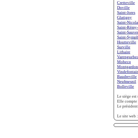
Cretteville
Doville
Saint-Jores
Glatigny
Saint-Nicola
Saint-Rémy-
Saint-Sauveu
Saint-Symph
Houtteville
Surville
Lithaire
Varenguebe
Mobecq
Montgardon
Vindefontai
Baudreville
Neufmesnil
Bolleville
Le siège est 
Elle compte 
Le président
Le site web 