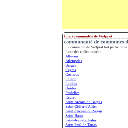
Intercommunalité de Vielprat
communauté de communes des
La commune de Vielprat fait partie de l
Liste des collectivités :
Alleyras
Arlempdes
Barges
Cayres
Costaros
Lafarre
Landos
Ouides
Pradelles
Rauret
Saint-Arcons-de-Barges
Saint-Didier-d'Allier
Saint-Étienne-du-Vigan
Saint-Haon
Saint-Jean-Lachalm
Saint-Paul-de-Tartas