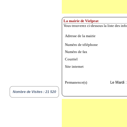
La mairie de Vielprat
Vous trouverez ci-dessous la liste des inf
Adresse de la mairie
Numéro de téléphone
Numéro de fax
Courriel
Site internet
Permanence(s)
Le Mardi 
Nombre de Visites : 21 520