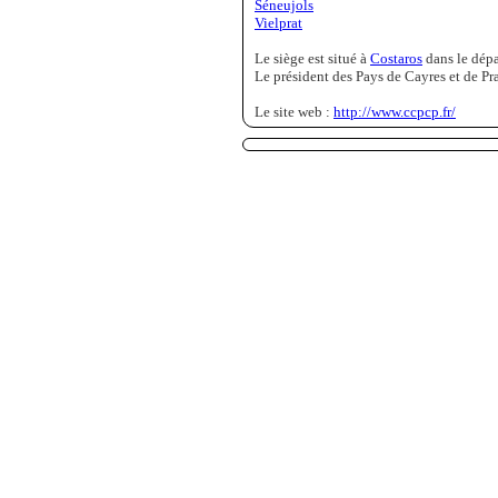
Séneujols
Vielprat
Le siège est situé à
Costaros
dans le dép
Le président des Pays de Cayres et de Pra
Le site web :
http://www.ccpcp.fr/