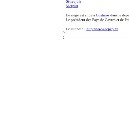
Séneujols
Vielprat
Le siège est situé à
Costaros
dans le dép
Le président des Pays de Cayres et de Pra
Le site web :
http://www.ccpcp.fr/