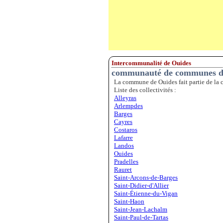
Intercommunalité de Ouides
communauté de communes des
La commune de Ouides fait partie de la
Liste des collectivités :
Alleyras
Arlempdes
Barges
Cayres
Costaros
Lafarre
Landos
Ouides
Pradelles
Rauret
Saint-Arcons-de-Barges
Saint-Didier-d'Allier
Saint-Étienne-du-Vigan
Saint-Haon
Saint-Jean-Lachalm
Saint-Paul-de-Tartas