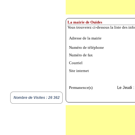
La mairie de Ouides
Vous trouverez ci-dessous la liste des inf
Adresse de la mairie
Numéro de téléphone
Numéro de fax
Courriel
Site internet
Permanence(s)
Le Jeudi 
Nombre de Visites : 26 362