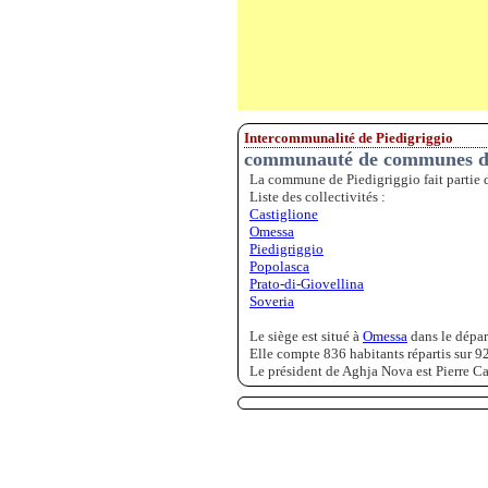
Intercommunalité de Piedigriggio
communauté de communes d
La commune de Piedigriggio fait partie
Liste des collectivités :
Castiglione
Omessa
Piedigriggio
Popolasca
Prato-di-Giovellina
Soveria
Le siège est situé à
Omessa
dans le dépa
Elle compte 836 habitants répartis sur 9
Le président de Aghja Nova est Pierre Cas