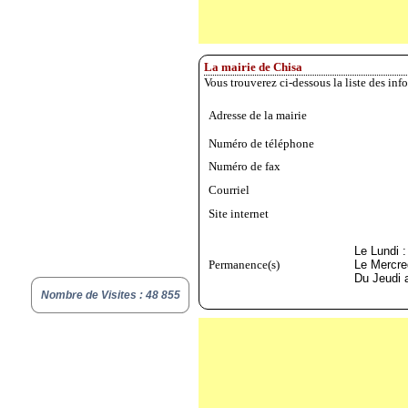
La mairie de Chisa
Vous trouverez ci-dessous la liste des inf
Adresse de la mairie
Numéro de téléphone
Numéro de fax
Courriel
Site internet
Le Lundi 
Permanence(s)
Le Mercre
Du Jeudi 
Nombre de Visites : 48 855