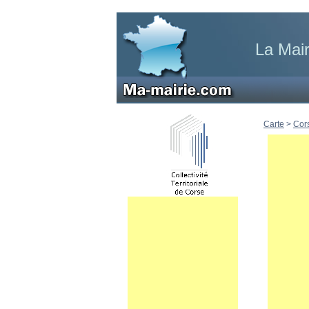
La Mair
Carte
>
Cor