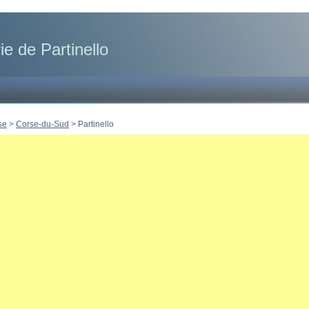
ie de Partinello
se
>
Corse-du-Sud
>
Partinello