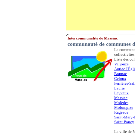
Intercommunalité de Massiac
communauté de communes du
La commune 
collectivités
Liste des col
Valjouze
Auriac-l'Égl
Bonnac
Celoux
Ferrières-Sa
Laurie
Leyvaux
Massiac
Molèdes
Molompize
Rageade
Saint-Mary-l
Saint-Poncy
La ville de M