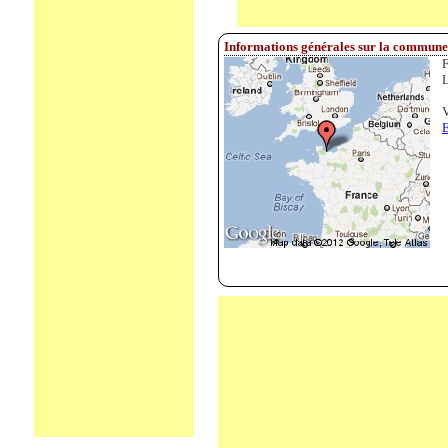
Informations générales sur la commun
F
L
V
E