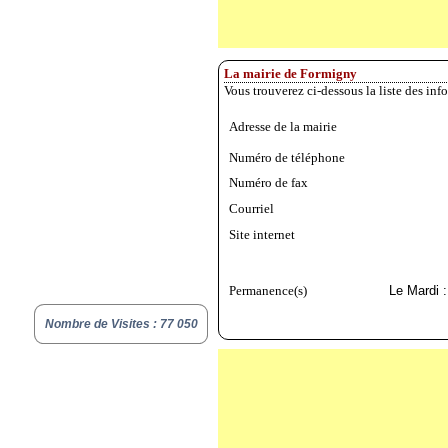
La mairie de Formigny
Vous trouverez ci-dessous la liste des in
Adresse de la mairie
Numéro de téléphone
Numéro de fax
Courriel
Site internet
Permanence(s)
Le Mardi 
Nombre de Visites : 77 050