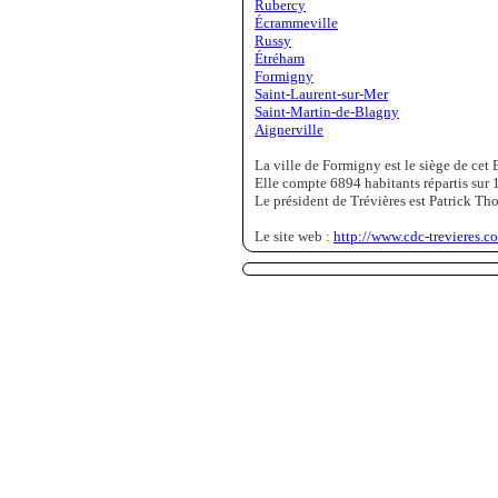
Rubercy
Écrammeville
Russy
Étréham
Formigny
Saint-Laurent-sur-Mer
Saint-Martin-de-Blagny
Aignerville
La ville de Formigny est le siège de cet 
Elle compte 6894 habitants répartis sur 
Le président de Trévières est Patrick Th
Le site web :
http://www.cdc-trevieres.c