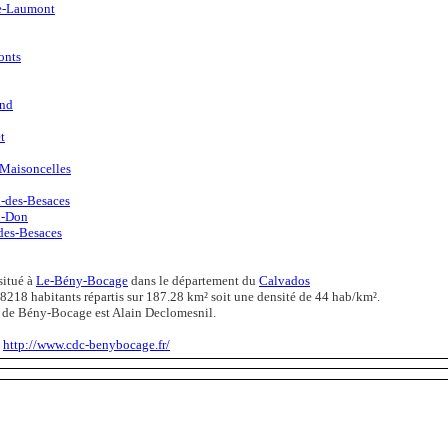
e-Laumont
onts
and
t
-Maisoncelles
n-des-Besaces
n-Don
des-Besaces
situé à
Le-Bény-Bocage
dans le département du
Calvados
8218 habitants répartis sur 187.28 km² soit une densité de 44 hab/km².
t de Bény-Bocage est Alain Declomesnil.
:
http://www.cdc-benybocage.fr/