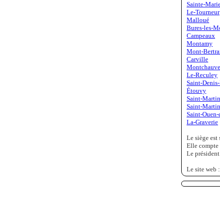
Sainte-Mari
Le-Tourneur
Malloué
Bures-les-M
Campeaux
Montamy
Mont-Bertr
Carville
Montchauve
Le-Reculey
Saint-Denis
Étouvy
Saint-Marti
Saint-Marti
Saint-Ouen-
La-Graverie
Le siège est 
Elle compte 
Le présiden
Le site web 