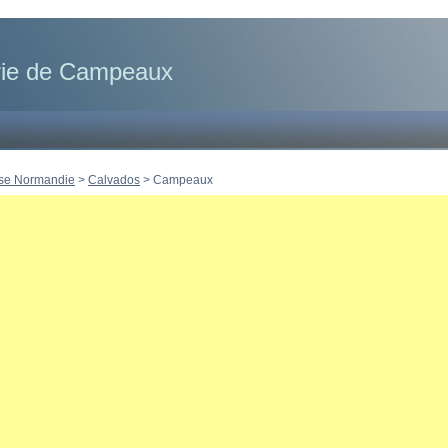
rie de Campeaux
se Normandie
>
Calvados
>
Campeaux