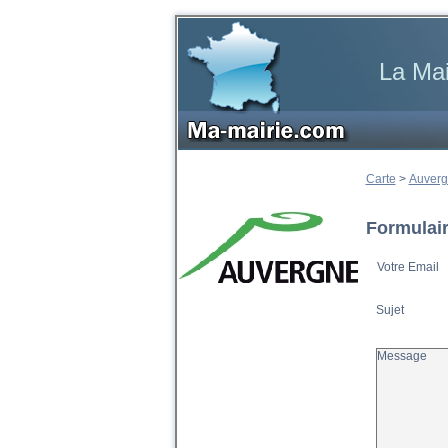
La Mai
Carte
>
Auver
Formulair
Votre Email
Sujet
Message