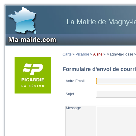
La Mairie de Magny-l
Carte
>
Picardie
>
Aisne
>
Magny-la-Fosse
Formulaire d'envoi de courri
Votre Email
Sujet
Message