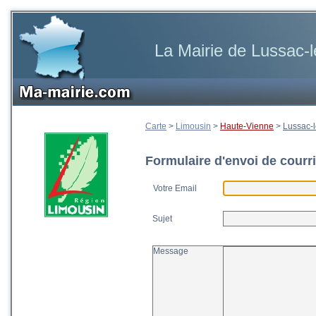
La Mairie de Lussac-l
Carte
>
Limousin
>
Haute-Vienne
>
Lussac-l
Formulaire d'envoi de courri
Votre Email
Sujet
Message