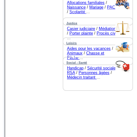
Allocations familiales
/
Naissance
/
Mariage
/
PACS
/
Scolarité
...
Justice
Casier judiciaire
/
Médiation
/
Porter plainte
/
Procès civil
...
Loisirs
Aides pour les vacances
/
Animaux
/
Chasse et
Pêche
...
Social - Santé
Handicap
/
Sécurité sociale
/
RSA
/
Personnes âgées
/
Médecin traitant
...