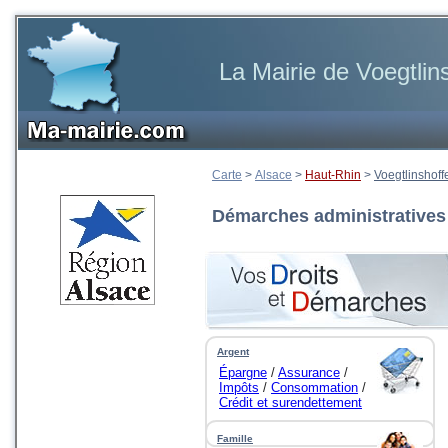
La Mairie de Voegtlin
Carte
>
Alsace
>
Haut-Rhin
>
Voegtlinshoff
Démarches administratives
Argent
Épargne
/
Assurance
/
Impôts
/
Consommation
/
Crédit et surendettement
...
Famille