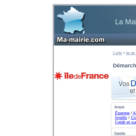
La Mai
Carte
>
Ile de
Démarche
Argent
Épargne
/
A
Impôts
/
Co
Crédit et s
...
Famille