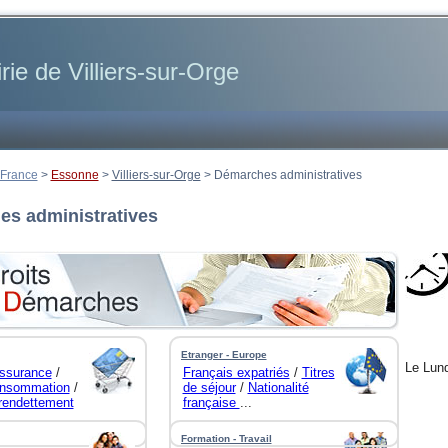
rie de Villiers-sur-Orge
 France
>
Essonne
>
Villiers-sur-Orge
>
Démarches administratives
s administratives
Etranger - Europe
Le Lund
ssurance
/
Français expatriés
/
Titres
nsommation
/
de séjour
/
Nationalité
urendettement
française
...
Formation - Travail