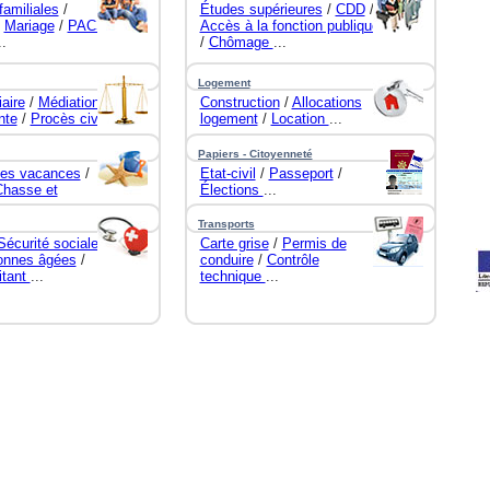
familiales
/
Études supérieures
/
CDD
/
/
Mariage
/
PACS
Accès à la fonction publique
..
/
Chômage
...
Logement
iaire
/
Médiation
Construction
/
Allocations
nte
/
Procès civil
logement
/
Location
...
Papiers - Citoyenneté
les vacances
/
Etat-civil
/
Passeport
/
Chasse et
Élections
...
Transports
Sécurité sociale
/
Carte grise
/
Permis de
onnes âgées
/
conduire
/
Contrôle
itant
...
technique
...