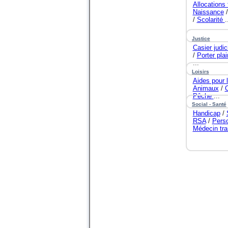
Allocations 
Naissance
/
Scolarité
.
Justice
Casier judic
/
Porter plai
...
Loisirs
Aides pour 
Animaux
/
Pêche
...
Social - Santé
Handicap
/
RSA
/
Pers
Médecin tra