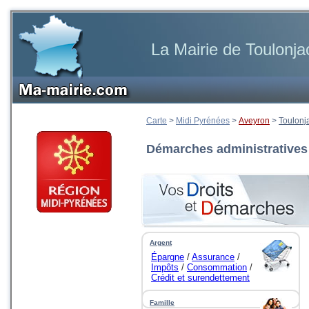
La Mairie de Toulonja
Carte
>
Midi Pyrénées
>
Aveyron
>
Toulonj
Démarches administratives
Argent
Épargne
/
Assurance
/
Impôts
/
Consommation
/
Crédit et surendettement
...
Famille