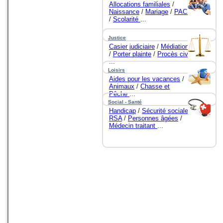
Allocations familiales
/
Naissance
/
Mariage
/
PACS
/
Scolarité
...
Justice
Casier judiciaire
/
Médiation
/
Porter plainte
/
Procès civil
...
Loisirs
Aides pour les vacances
/
Animaux
/
Chasse et
Pêche
...
Social - Santé
Handicap
/
Sécurité sociale
/
RSA
/
Personnes âgées
/
Médecin traitant
...