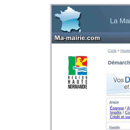
La Mai
Carte
>
Haute
Démarche
Argent
Épargne
/
A
Impôts
/
Co
Crédit et s
...
Famille