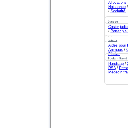
Allocations 
Naissance
/
Scolarité
.
Justice
Casier judic
/
Porter plai
...
Loisirs
Aides pour 
Animaux
/
Pêche
...
Social - Santé
Handicap
/
RSA
/
Pers
Médecin tra