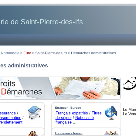
rie de Saint-Pierre-des-Ifs
 Normandie
>
Eure
>
Saint-Pierre-des-Ifs
>
Démarches administratives
s administratives
Etranger - Europe
Le Mard
ssurance
/
Français expatriés
/
Titres
Le Vend
nsommation
/
de séjour
/
Nationalité
urendettement
française
...
Formation - Travail