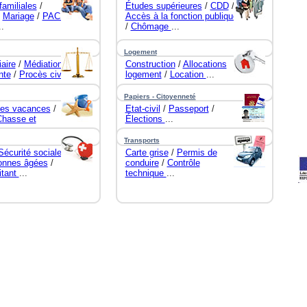
familiales
/
Études supérieures
/
CDD
/
/
Mariage
/
PACS
Accès à la fonction publique
..
/
Chômage
...
Logement
iaire
/
Médiation
Construction
/
Allocations
nte
/
Procès civil
logement
/
Location
...
Papiers - Citoyenneté
les vacances
/
Etat-civil
/
Passeport
/
Chasse et
Élections
...
Transports
Sécurité sociale
/
Carte grise
/
Permis de
onnes âgées
/
conduire
/
Contrôle
itant
...
technique
...