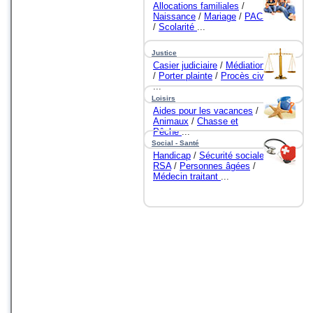
Allocations familiales
/
Naissance
/
Mariage
/
PACS
/
Scolarité
...
Justice
Casier judiciaire
/
Médiation
/
Porter plainte
/
Procès civil
...
Loisirs
Aides pour les vacances
/
Animaux
/
Chasse et
Pêche
...
Social - Santé
Handicap
/
Sécurité sociale
/
RSA
/
Personnes âgées
/
Médecin traitant
...