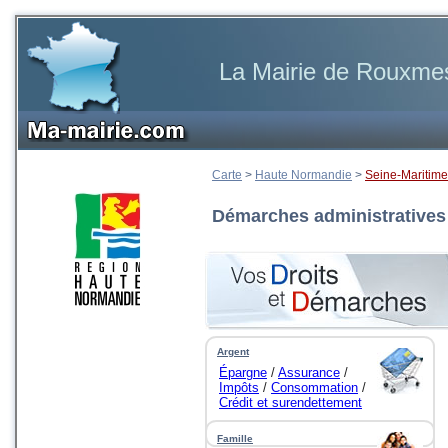
La Mairie de Rouxmesn
Carte
>
Haute Normandie
>
Seine-Maritime
Démarches administratives
Argent
Épargne
/
Assurance
/
Impôts
/
Consommation
/
Crédit et surendettement
...
Famille