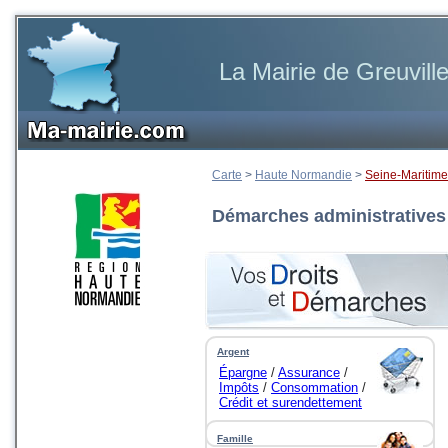
La Mairie de Greuvill
Carte
>
Haute Normandie
>
Seine-Maritime
Démarches administratives
Argent
Épargne
/
Assurance
/
Impôts
/
Consommation
/
Crédit et surendettement
...
Famille