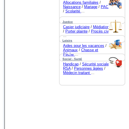
Allocations familiales
/
Naissance
/
Mariage
/
PACS
/
Scolarité
...
Justice
Casier judiciaire
/
Médiation
/
Porter plainte
/
Procès civil
...
Loisirs
Aides pour les vacances
/
Animaux
/
Chasse et
Pêche
...
Social - Santé
Handicap
/
Sécurité sociale
/
RSA
/
Personnes âgées
/
Médecin traitant
...