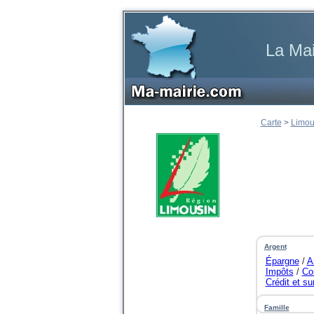
La Mai
Carte
>
Limou
Argent
Épargne
/
A
Impôts
/
Co
Crédit et s
...
Famille