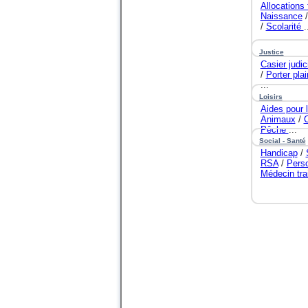
Allocations 
Naissance
/
Scolarité
.
Justice
Casier judic
/
Porter plai
...
Loisirs
Aides pour 
Animaux
/
Pêche
...
Social - Santé
Handicap
/
RSA
/
Pers
Médecin tra