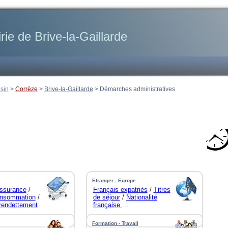
rie de Brive-la-Gaillarde
sin
>
Corrèze
>
Brive-la-Gaillarde
>
Démarches administratives
Etranger - Europe
ssurance
/
Français expatriés
/
Titres
nsommation
/
de séjour
/
Nationalité
urendettement
française
...
Formation - Travail